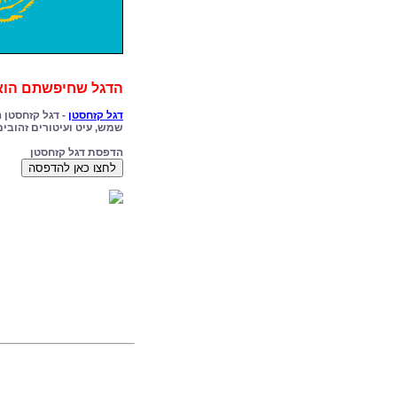
הדגל שחיפשתם הוא 
דגל קזחסטן
- דגל קזחסטן ה
שמש, עיט ועיטורים זהובים
הדפסת דגל קזחסטן
לחצו כאן להדפסה