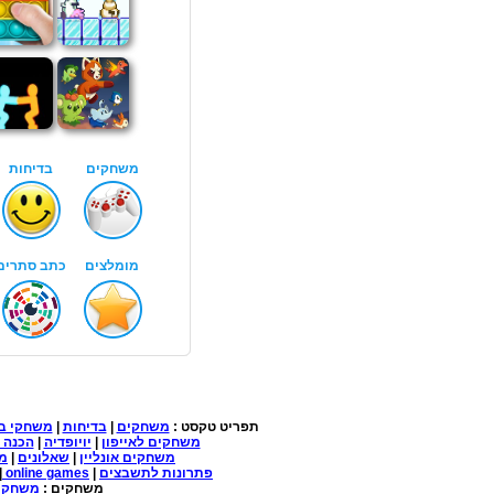
תפריט טקסט :
משחקים
|
בדיחות
|
משחקי ב
משחקים לאייפון
|
יויופדיה
|
הכנה 
משחקים אונליין
|
שאלונים
|
מד
פתרונות לתשבצים
|
online games
|
משחקים :
משחקים