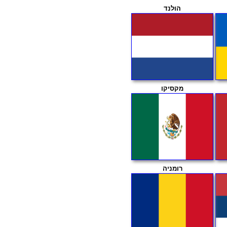
הולנד
מקסיקו
רומניה