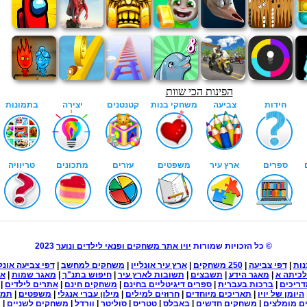
© כל הזכויות שמורות
יויו אתר משחקים ופנאי לילדים ונוער
2023
נות
|
דפי צביעה
|
250 משחקים
|
ארץ עיר אונליין
|
משחקים למחשב
|
דפי צביעה אונלי
לכיתה א
|
מאגר הידע
|
תשבצים
|
תשובות לארץ עיר
|
חיפוש בתנ"ך
|
מאגר שמות
|
אש
ריכים
|
ברכות בעברית
|
ספרים דיגיטליים בחינם
|
משחקים חינם
|
אתרים לילדים
|
היומן של יויו
|
תאריכים מיוחדים
|
חרוזים למילים
|
מילון עברי אנגלי
|
משפטים
|
תמו
 מומלצים
|
משחקים חדשים
|
באבלס
|
טטריס
|
סוליטר
|
וורדל
|
משחקים לשניים
|
מ