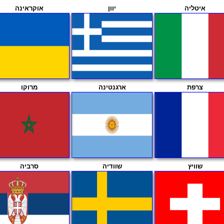
איטליה
יוון
אוקראינה
צרפת
ארגנטינה
מרוקו
שוויץ
שוודיה
סרביה