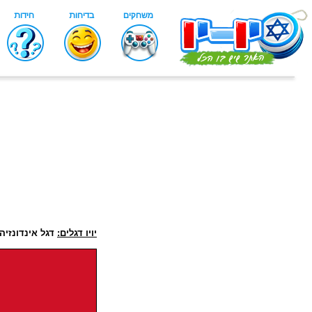
יויו דגלים:
דגל אינדונזיה