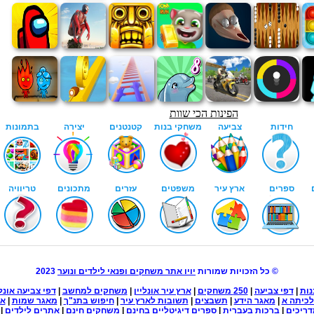
© כל הזכויות שמורות
יויו אתר משחקים ופנאי לילדים ונוער
2023
נות
|
דפי צביעה
|
250 משחקים
|
ארץ עיר אונליין
|
משחקים למחשב
|
דפי צביעה אונלי
לכיתה א
|
מאגר הידע
|
תשבצים
|
תשובות לארץ עיר
|
חיפוש בתנ"ך
|
מאגר שמות
|
אש
ריכים
|
ברכות בעברית
|
ספרים דיגיטליים בחינם
|
משחקים חינם
|
אתרים לילדים
|