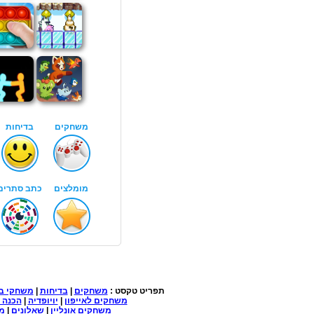
תפריט טקסט :
משחקים
|
בדיחות
|
משחקי ב
משחקים לאייפון
|
יויופדיה
|
הכנה 
משחקים אונליין
|
שאלונים
|
מד