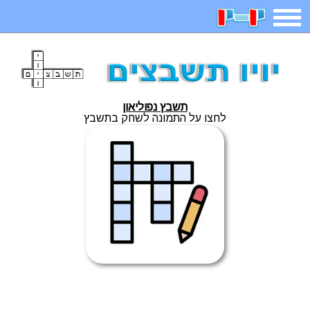
תפריט
משחקים
בדיחות
חידות
חיפוש
תשבץ נפוליאון
2023 משחקים
אפליקציות
ארץ עיר
קטנטנים
לחצו על התמונה לשחק בתשבץ
דפי צביעה
משפטים
מצחיקות
מגניבות
איש תלוי
מדריכים
פוקימון גו
מצא הבדלים
יצירה
משחקי בנות
אשליות
חדשות