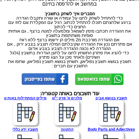
במחשב או להדפסה בחינם
הסברים איך לשחק בתשבץ:
כדי להתחיל לשחק לחצו על עמודה או שורה ותקבלו הגדרה
ברגע שלחצתם תוכלו להתחיל לכתוב רגיל עם המקלדת וגם לזוז עם
החצים כדי לכתוב
את ההגדרה תכתבו מימין לשמאל ומלמעלה למטה ברצף , גם אותיות
סופיות משתתפות בתשבץ
אם ההגדרה מורכבת מ2 מילים הן ירשמו ברצף ללא רווח
אם פתרתם נכון את ההגדרה שקיבלתם המילה תצבע בצבע ירוק , אם
ההגדרה לא נכונה ההגדרה תצבע בצבע אדום
כדי להציג את פתרון התשחץ לחצו על לחצן הגדרות בתשבץ (גלגל
השיניים) ולאחר מכן על הצג פתרון
תשבץ בנושא תשבץ נפוליאון, תשחץ בנושא תשבץ נפוליאון, שתפו את
התשבץ עם חברים :
עוד תשבצים באותה קטגוריה:
תשבץ בנושא אביב
מלכים א' פרק י"ט
מילים המתחילות באות ט
Body Parts and Adjectives
התקווה
תשבץ ידע כללי