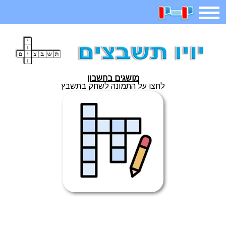
תפריט
משחקים
בדיחות
חידות
חיפוש
מושגים בחשבון
2023 משחקים
אפליקציות
ארץ עיר
קטנטנים
לחצו על התמונה לשחק בתשבץ
דפי צביעה
משפטים
מצחיקות
מגניבות
איש תלוי
מדריכים
פוקימון גו
מצא הבדלים
יצירה
משחקי בנות
אשליות
חדשות