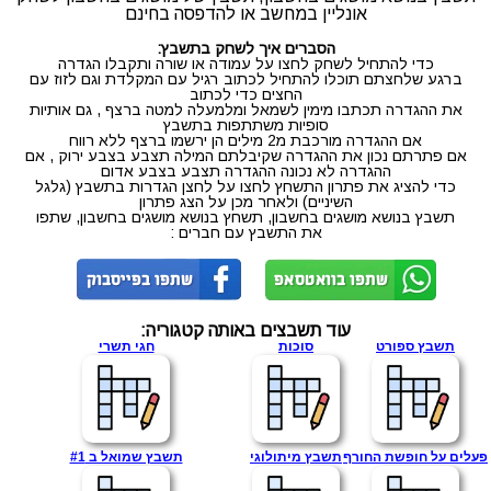
אונליין במחשב או להדפסה בחינם
הסברים איך לשחק בתשבץ:
כדי להתחיל לשחק לחצו על עמודה או שורה ותקבלו הגדרה
ברגע שלחצתם תוכלו להתחיל לכתוב רגיל עם המקלדת וגם לזוז עם
החצים כדי לכתוב
את ההגדרה תכתבו מימין לשמאל ומלמעלה למטה ברצף , גם אותיות
סופיות משתתפות בתשבץ
אם ההגדרה מורכבת מ2 מילים הן ירשמו ברצף ללא רווח
אם פתרתם נכון את ההגדרה שקיבלתם המילה תצבע בצבע ירוק , אם
ההגדרה לא נכונה ההגדרה תצבע בצבע אדום
כדי להציג את פתרון התשחץ לחצו על לחצן הגדרות בתשבץ (גלגל
השיניים) ולאחר מכן על הצג פתרון
תשבץ בנושא מושגים בחשבון, תשחץ בנושא מושגים בחשבון, שתפו
את התשבץ עם חברים :
עוד תשבצים באותה קטגוריה:
תשבץ ספורט
סוכות
חגי תשרי
פעלים על חופשת החורף
תשבץ מיתולוגי
תשבץ שמואל ב #1