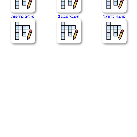
מושגי כדורגל
תשבץ טבע 2
מילים נרדפות