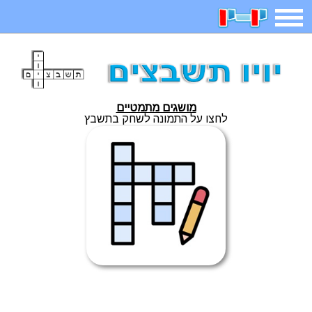
תפריט
משחקים
בדיחות
חידות
חיפוש
מושגים מתמטיים
2023 משחקים
אפליקציות
ארץ עיר
קטנטנים
לחצו על התמונה לשחק בתשבץ
דפי צביעה
משפטים
מצחיקות
מגניבות
איש תלוי
מדריכים
פוקימון גו
מצא הבדלים
יצירה
משחקי בנות
אשליות
חדשות