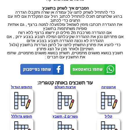
הסברים איך לשחק בתשבץ:
כדי להתחיל לשחק לחצו על עמודה או שורה ותקבלו הגדרה
ברגע שלחצתם תוכלו להתחיל לכתוב רגיל עם המקלדת וגם לזוז עם
החצים כדי לכתוב
את ההגדרה תכתבו מימין לשמאל ומלמעלה למטה ברצף , גם אותיות
סופיות משתתפות בתשבץ
אם ההגדרה מורכבת מ2 מילים הן ירשמו ברצף ללא רווח
אם פתרתם נכון את ההגדרה שקיבלתם המילה תצבע בצבע ירוק , אם
ההגדרה לא נכונה ההגדרה תצבע בצבע אדום
כדי להציג את פתרון התשחץ לחצו על לחצן הגדרות בתשבץ (גלגל
השיניים) ולאחר מכן על הצג פתרון
תשבץ בנושא מושגים מתמטיים, תשחץ בנושא מושגים מתמטיים, שתפו
את התשבץ עם חברים :
עוד תשבצים באותה קטגוריה:
ארגנטינה
ארצות העולם
החופש הגדול
קליל
גשרים 2- תשבץ
חופש גדוללל