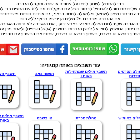
כדי להתחיל לשחק לחצו על עמודה או שורה ותקבלו הגדרה
 שלחצתם תוכלו להתחיל לכתוב רגיל עם המקלדת וגם לזוז עם החצים כדי לכ
ה תכתבו מימין לשמאל ומלמעלה למטה ברצף , גם אותיות סופיות משתתפו
אם ההגדרה מורכבת מ2 מילים הן ירשמו ברצף ללא רווח
 ההגדרה שקיבלתם המילה תצבע בצבע ירוק , אם ההגדרה לא נכונה ההגדרה
ת פתרון התשחץ לחצו על לחצן הגדרות בתשבץ (גלגל השיניים) ולאחר מכן על
שבץ בנושא טו בשבט, תשחץ בנושא טו בשבט, שתפו את התשבץ עם חברים :
עוד תשבצים באותה קטגוריה:
ולם הסרטים
תשבץ מילים שמתחילות
תשעה באב
תשבץ חק
סדרות
באות ו
תשבץ מילים 
לים באות ש
מחלת סכרת
טו בשבט
באות 