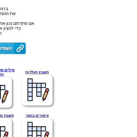
ברגע
את ההגדר
אם פתרתם נכון את
כדי להציג א
ת
מילים מע
תשבץ תולדות
וה
ציפורים בתנך
תשבץ מי