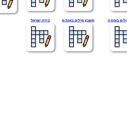
לים באות ה
תשבץ מילים באות מ
בירת ישראל