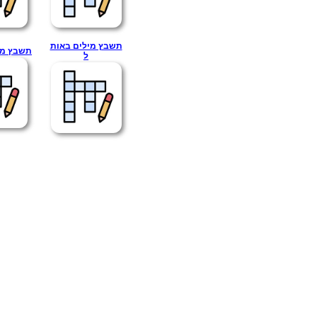
תשבץ מילים באות
תשבץ מי
ל