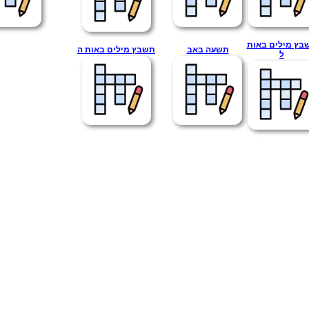
בץ מילים באות
תשעה באב
תשבץ מילים באות ה
ל