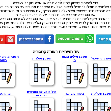
כדי להתחיל לשחק לחצו על עמודה או שורה ותקבלו הגדרה
 שלחצתם תוכלו להתחיל לכתוב רגיל עם המקלדת וגם לזוז עם החצים כדי לכ
ה תכתבו מימין לשמאל ומלמעלה למטה ברצף , גם אותיות סופיות משתתפו
אם ההגדרה מורכבת מ2 מילים הן ירשמו ברצף ללא רווח
 ההגדרה שקיבלתם המילה תצבע בצבע ירוק , אם ההגדרה לא נכונה ההגדרה
ת פתרון התשחץ לחצו על לחצן הגדרות בתשבץ (גלגל השיניים) ולאחר מכן על
ם שמתחילות באות ג, תשחץ בנושא תשבץ מילים שמתחילות באות ג, שתפו 
עוד תשבצים באותה קטגוריה:
תשבץ מילים באות
תשבץ מילים 
מערכת העיכול
תשבץ תולדות
מ
באות 
מילים מעולם הסרטים
שבץ חקלאות
ציפורים בתנך
מחלת ס
והסדרות