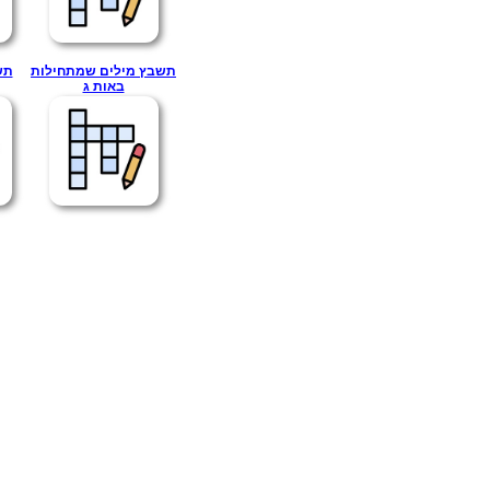
תשבץ מילים שמתחילות
תש
באות ג