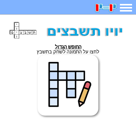
תפריט
משחקים
בדיחות
חידות
חיפוש
החופש הגדול
2023 משחקים
אפליקציות
ארץ עיר
קטנטנים
לחצו על התמונה לשחק בתשבץ
דפי צביעה
משפטים
מצחיקות
מגניבות
איש תלוי
מדריכים
פוקימון גו
מצא הבדלים
יצירה
משחקי בנות
אשליות
חדשות