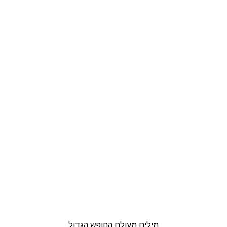
מתכונים
טריוויה
מגניבים
סרטונים
מילים מעולם החופש הגדול