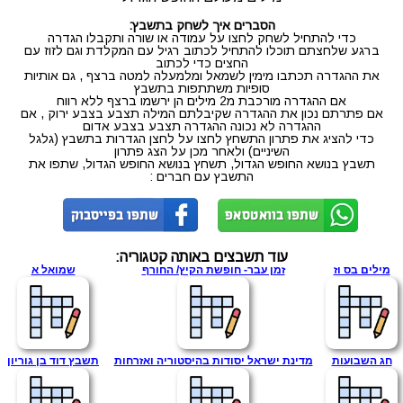
הסברים איך לשחק בתשבץ:
כדי להתחיל לשחק לחצו על עמודה או שורה ותקבלו הגדרה
ברגע שלחצתם תוכלו להתחיל לכתוב רגיל עם המקלדת וגם לזוז עם
החצים כדי לכתוב
את ההגדרה תכתבו מימין לשמאל ומלמעלה למטה ברצף , גם אותיות
סופיות משתתפות בתשבץ
אם ההגדרה מורכבת מ2 מילים הן ירשמו ברצף ללא רווח
אם פתרתם נכון את ההגדרה שקיבלתם המילה תצבע בצבע ירוק , אם
ההגדרה לא נכונה ההגדרה תצבע בצבע אדום
כדי להציג את פתרון התשחץ לחצו על לחצן הגדרות בתשבץ (גלגל
השיניים) ולאחר מכן על הצג פתרון
תשבץ בנושא החופש הגדול, תשחץ בנושא החופש הגדול, שתפו את
התשבץ עם חברים :
עוד תשבצים באותה קטגוריה:
מילים בס וז
זמן עבר- חופשת הקיץ/ החורף
שמואל א
חג השבועות
מדינת ישראל יסודות בהיסטוריה ואזרחות
תשבץ דוד בן גוריון