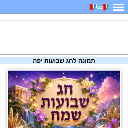
משחקים
בדיחות
חידות
חיפוש
2025 משחקים
אפליקציות
ארץ עיר
קטנטנים
תמונה לחג שבועות יפה
דפי צביעה
משפטים
מצחיקות
מגניבות
איש תלוי
מדריכים
פוקימון גו
מצא הבדלים
יצירה
משחקי בנות
אשליות
צביעה אונליין