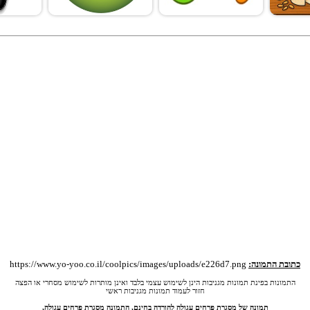
כתובת התמונה:
https://www.yo-yoo.co.il/coolpics/images/uploads/e226d7.png
התמונות בפינת תמונות מגניבות הינן לשימוש עצמי בלבד ואינן מותרות לשימוש מסחרי או הפצה
חזור לעמוד תמונות מגניבות ראשי
תמונה של מסגרת פרחים עגולה להורדה בחינם, התמונה מסגרת פרחים עגולה,