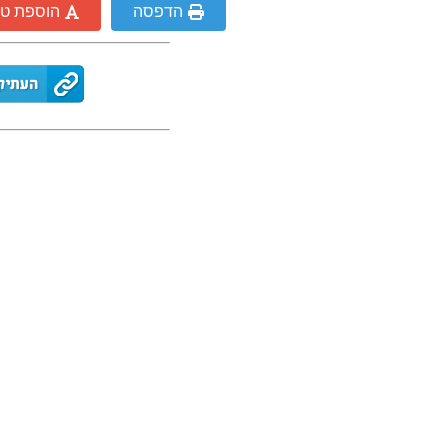
הדפסה
הוספת ט