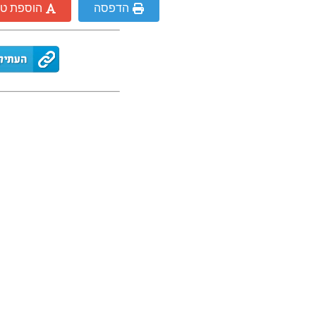
הדפסה
הוספת ט