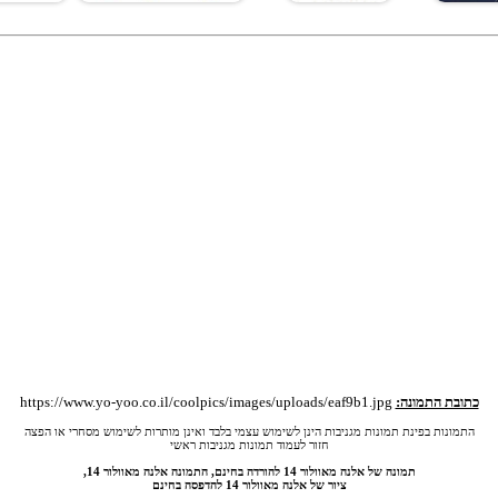
כתובת התמונה:
https://www.yo-yoo.co.il/coolpics/images/uploads/eaf9b1.jpg
התמונות בפינת תמונות מגניבות הינן לשימוש עצמי בלבד ואינן מותרות לשימוש מסחרי או הפצה
חזור לעמוד תמונות מגניבות ראשי
תמונה של אלנה מאוולור 14 להורדה בחינם, התמונה אלנה מאוולור 14,
ציור של אלנה מאוולור 14 להדפסה בחינם