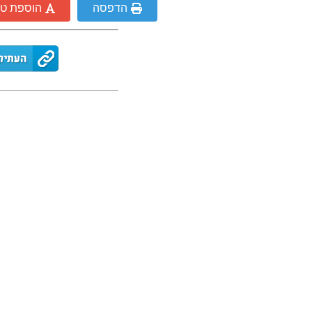
הדפסה
הוספת ט