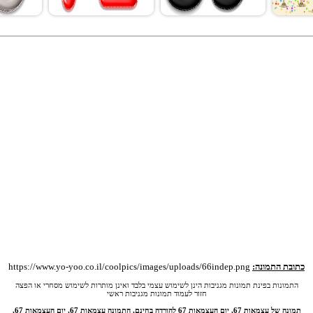
כתובת התמונה:
https://www.yo-yoo.co.il/coolpics/images/uploads/66indep.png
התמונות בפינת תמונות מגניבות הינן לשימוש עצמי בלבד ואינן מותרות לשימוש מסחרי או הפצה
חזור לעמוד תמונות מגניבות ראשי
תמונה של עצמאות 67, יום העצמאות 67 להורדה בחינם, התמונה עצמאות 67, יום העצמאות 67,