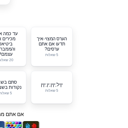
עד כמה א
הערס המצוי-איך
מכירים 
תדעו אם אתם
ביטיאס
ערסים?
והממברי
עצמם?
5 שאלות
20 שאלות
סתם בשב
יןיל;יןין;ין;יןין
נקודות בשב
5 שאלות
5 שאלות
אם אתם מחפ