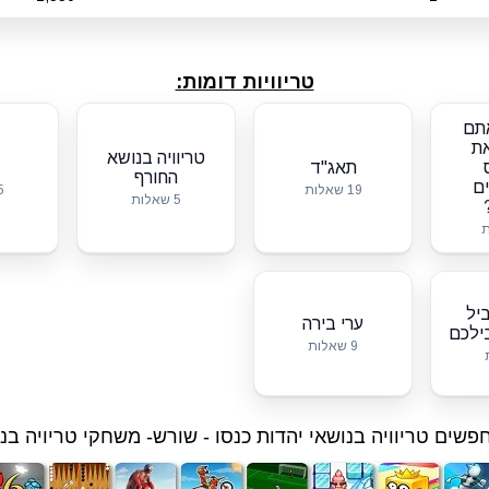
טריוויות דומות:
תם
את
טריוויה בנושא
תאג"ד
החורף
ם
19 שאלות
5 שא
5 שאלות
יל
ערי בירה
ילכם
9 שאלות
שים טריוויה בנושאי יהדות כנסו -
שורש- משחקי טריויה בנו