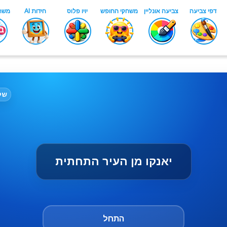
שלב:
יאנקו מן העיר התחתית
התחל