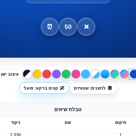
⏰
50
❌
עיצוב ישן
לחצנים: שטוחים
קווים ברקע: פועל
טבלת שיאים
מיקום
שם
ניקוד
2,330
1