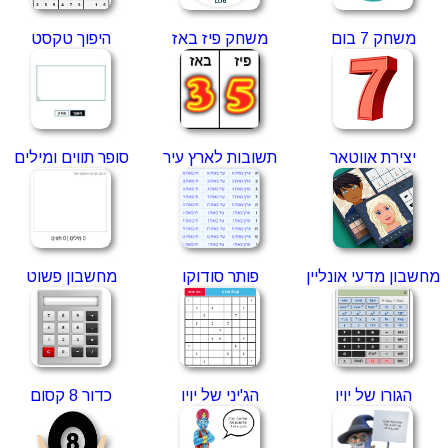
משחק 7 בום
משחק פיז באז
היפוך טקסט
יצירת אווטאר
תשובות לארץ עיר
סופר תווים ומילים
מחשבון מדעי אונליין
פותר סודוקו
מחשבון פשוט
הגורו של יויו
הג'יני של יויו
כדור 8 קסום