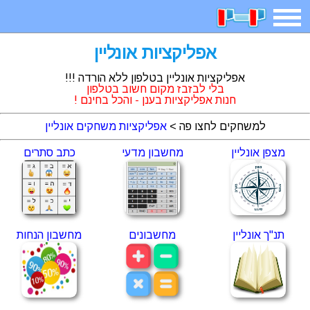
תפריט
משחקים
בדיחות
חידות
אפליקציות אונליין
חיפוש
אפליקציות אונליין בטלפון ללא הורדה !!!
בלי לבזבז מקום חשוב בטלפון
חנות אפליקציות בענן - והכל בחינם !
2025 משחקים
אפליקציות
ארץ עיר
קטנטנים
למשחקים לחצו פה >
אפליקציות משחקים אונליין
מצפן אונליין
מחשבון מדעי
כתב סתרים
דפי צביעה
משפטים
מצחיקות
מגניבות
איש תלוי
מדריכים
פוקימון גו
מצא הבדלים
תנ"ך אונליין
מחשבונים
מחשבון הנחות
יצירה
משחקי בנות
אשליות
צביעה אונליין