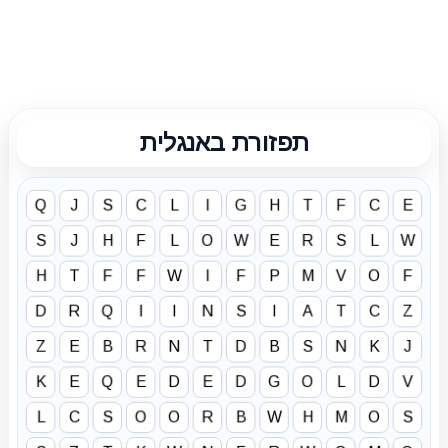
תפזורת באנגלית
Q
J
S
C
L
I
G
H
T
F
C
E
S
J
H
F
L
O
W
E
R
S
L
W
H
T
F
F
W
I
F
P
M
V
O
F
D
R
Q
I
I
N
S
I
A
T
C
Z
Z
E
B
R
N
T
D
B
S
N
K
J
K
E
Q
E
D
E
D
G
O
L
D
V
L
C
S
O
O
R
B
W
H
M
O
S