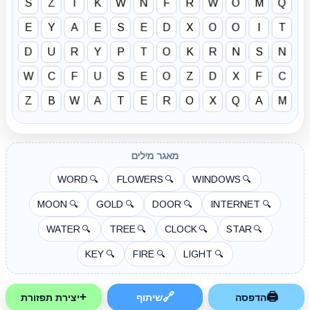
S
Z
T
K
W
N
F
R
W
O
M
Q
E
Y
A
E
S
E
D
X
O
O
I
T
D
U
R
Y
P
T
O
K
R
N
S
N
W
C
F
U
S
E
O
Z
D
X
F
C
Z
B
W
A
T
E
R
O
X
Q
A
M
מאגר מילים
WORD
FLOWERS
WINDOWS
🔍
🔍
🔍
MOON
GOLD
DOOR
INTERNET
🔍
🔍
🔍
🔍
WATER
TREE
CLOCK
STAR
🔍
🔍
🔍
🔍
KEY
FIRE
LIGHT
🔍
🔍
🔍
+
🔗
🖨
הדפסה
שיתוף
יצירת תפזורת