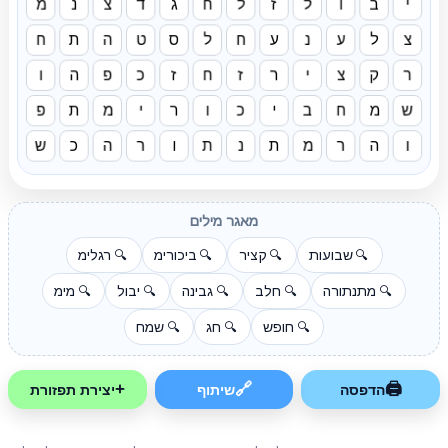
י
ב
ו
ל
ז
ל
ח
ג
ד
צ
נ
מ
צ
ל
ע
נ
ע
ח
ל
ס
ט
ה
ת
ח
ר
ק
צ
י
ר
ז
ח
ז
כ
פ
ה
ו
ש
מ
ח
ב
י
כ
ו
ר
י
מ
ת
פ
ו
ה
ר
מ
ת
נ
ת
ו
ר
ה
כ
ש
מאגר מילים
שבועות
קציר
ביכורימ
רגלימ
🔍
🔍
🔍
🔍
מתנתורה
חלב
גבינה
יבול
מימ
🔍
🔍
🔍
🔍
🔍
חופש
חג
שמח
🔍
🔍
🔍
+
🔗
🖨
הדפסה
שיתוף
יצירת תפזורת