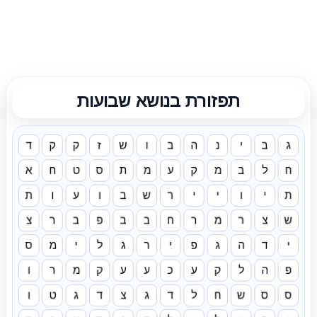
תפזורת בנושא שבועות
ג
ב
י
נ
ה
ב
ו
ש
ז
ק
ק
ד
ח
ל
ב
מ
ק
ע
מ
ת
ס
ט
ח
א
ת
י
ו
י
י
ר
ש
ב
ו
ע
ו
ת
ש
צ
ר
מ
ר
ח
ב
ב
פ
ב
ר
צ
י
ד
ה
ג
פ
י
ר
ג
ל
י
מ
ס
פ
ה
ל
ק
ע
כ
ע
ע
ק
מ
ר
ו
ס
ס
ש
ח
ל
ד
ג
צ
ד
ג
ט
ו