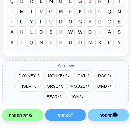
Q
B
R
E
M
O
E
G
B
R
F
I
U
M
I
V
O
M
E
K
D
C
Q
M
F
U
Y
F
U
D
O
G
Y
C
G
E
A
K
L
D
S
H
W
W
D
H
A
S
X
L
Q
N
E
H
D
O
N
K
E
Y
מאגר מילים
DONKEY
MONKEY
CAT
DOG
🔍
🔍
🔍
🔍
TIGER
HORSE
MOUSE
BIRD
🔍
🔍
🔍
🔍
BEAR
LION
🔍
🔍
+
🔗
🖨
הדפסה
שיתוף
יצירת תפזורת