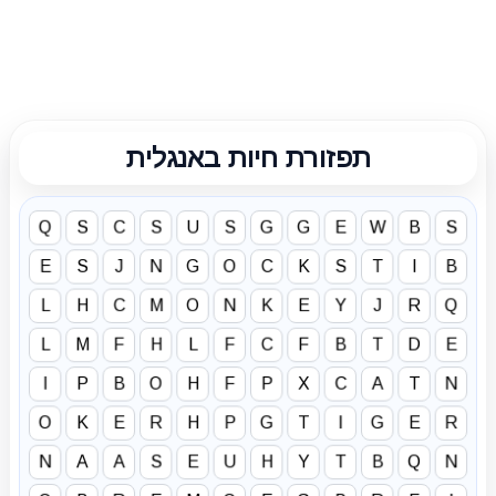
תפזורת חיות באנגלית
Q
S
C
S
U
S
G
G
E
W
B
S
E
S
J
N
G
O
C
K
S
T
I
B
L
H
C
M
O
N
K
E
Y
J
R
Q
L
M
F
H
L
F
C
F
B
T
D
E
I
P
B
O
H
F
P
X
C
A
T
N
O
K
E
R
H
P
G
T
I
G
E
R
N
A
A
S
E
U
H
Y
T
B
Q
N