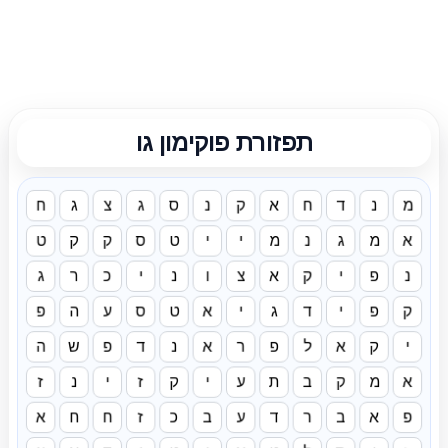
תפזורת פוקימון גו
מ
נ
ד
ח
א
ק
נ
ס
ג
צ
ג
ח
א
מ
ג
נ
מ
י
י
ט
ס
ק
ק
ט
נ
פ
י
ק
א
צ
ו
נ
י
כ
ר
ג
ק
פ
י
ד
ג
י
א
ט
ס
ע
ה
פ
י
ק
א
ל
פ
ר
א
נ
ד
פ
ש
ה
א
מ
ק
ב
ת
ע
י
ק
ז
י
נ
ז
פ
א
ב
ר
ד
ע
ב
כ
ז
ח
ח
א