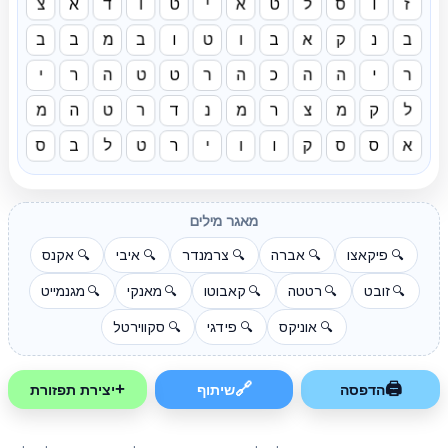
ז
ו
ס
ל
ט
א
י
ט
ו
ד
א
צ
ב
נ
ק
א
ב
ו
ט
ו
ב
מ
ב
ב
ר
י
ה
ה
כ
ה
ר
ט
ט
ה
ר
י
ל
ק
מ
צ
ר
מ
נ
ד
ר
ט
ה
מ
א
ס
ס
ק
ו
ו
י
ר
ט
ל
ב
ס
מאגר מילים
פיקאצו
אברה
צרמנדר
איבי
אקנס
🔍
🔍
🔍
🔍
🔍
זובט
רטטה
קאבוטו
מאנקי
מגנמייט
🔍
🔍
🔍
🔍
🔍
אוניקס
פידגי
סקווירטל
🔍
🔍
🔍
+
🔗
🖨
הדפסה
שיתוף
יצירת תפזורת