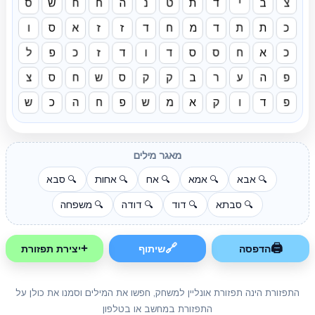
צ
ב
י
ד
ת
ט
נ
ה
ח
ח
ש
ס
כ
ת
ת
ד
מ
ח
ד
ז
ז
א
ס
ו
כ
א
ח
ס
ס
ד
ו
ד
ז
כ
פ
ל
פ
ה
ע
ר
ב
ק
ק
ס
ש
ח
ס
צ
פ
ד
ו
ק
א
מ
ש
פ
ח
ה
כ
ש
מאגר מילים
אבא
אמא
אח
אחות
סבא
🔍
🔍
🔍
🔍
🔍
סבתא
דוד
דודה
משפחה
🔍
🔍
🔍
🔍
+
🔗
🖨
הדפסה
שיתוף
יצירת תפזורת
התפזורת הינה תפזורת אונליין למשחק, חפשו את המילים וסמנו את כולן על
התפזורת במחשב או בטלפון