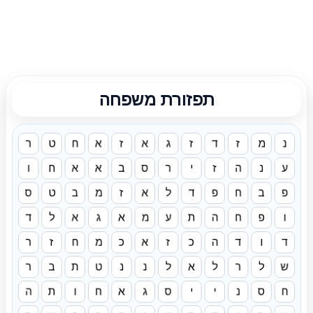
תפזורת משפחה
נ
מ
ז
ד
ז
ג
א
ז
א
ח
ט
ר
ע
נ
ה
ז
י
ר
ס
ב
א
א
ח
ו
פ
ב
ח
פ
ד
ל
א
ז
מ
ב
ט
ס
ו
פ
ח
ה
ת
ע
מ
א
ג
א
ל
ד
ד
ו
ד
ה
כ
ז
א
כ
מ
ח
ז
ר
ש
ל
ר
ל
א
ל
נ
נ
ט
ת
ב
ר
ח
ס
נ
י
י
ס
ג
א
ח
ו
ת
ה