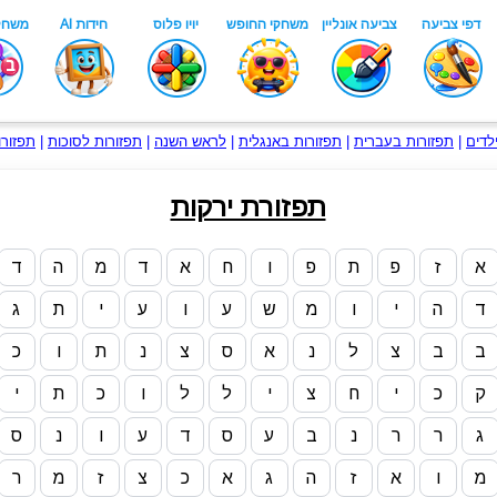
לדים
|
תפזורות בעברית
|
תפזורות באנגלית
|
לראש השנה
|
תפזורות לסוכות
|
תפזורו
תפזורת ירקות
א
ז
פ
ת
פ
ו
ח
א
ד
מ
ה
ד
ד
ה
י
ו
מ
ש
ע
ו
ע
י
ת
ג
ב
ב
צ
ל
נ
א
ס
צ
נ
ת
ו
כ
ק
כ
י
ח
צ
י
ל
ל
ו
כ
ת
י
ג
ר
ר
נ
ב
ע
ס
ד
ע
ו
נ
ס
מ
ו
א
ז
ה
ג
א
כ
צ
ז
מ
ר