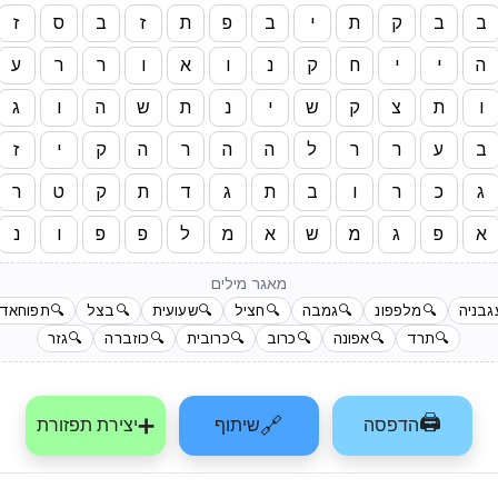
ב
ב
ק
ת
י
ב
פ
ת
ז
ב
ס
ז
ה
י
י
ח
ק
נ
ו
א
ו
ר
ר
ע
ו
ת
צ
ק
ש
י
נ
ת
ש
ה
ו
ג
ב
ע
ר
ר
ל
ה
ה
ר
ה
ק
י
ז
ג
כ
ר
ו
ב
ת
ג
ד
ת
ק
ט
ר
א
פ
ג
מ
ש
א
מ
ל
פ
פ
ו
נ
מאגר מילים
גבניה
🔍
מלפפונ
🔍
גמבה
🔍
חציל
🔍
שעועית
🔍
בצל
🔍
תפוחאד
🔍
תרד
🔍
אפונה
🔍
כרוב
🔍
כרובית
🔍
כוזברה
🔍
גזר
🖨️
➕
🔗
הדפסה
שיתוף
יצירת תפזורת