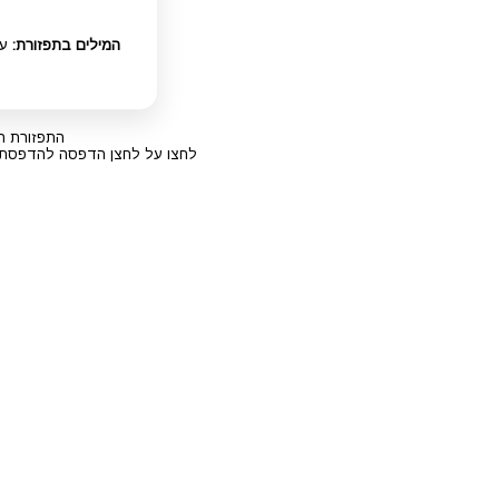
עג
המילים בתפזורת:
התפזורת הי
לחצו על לחצן הדפסה להדפסת התפזורת כמו כן אם תרצו PDF להורדה של ה