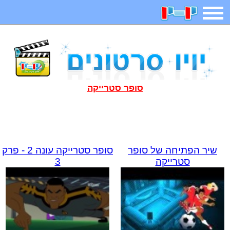
משחקים
בדיחות
חידות
חיפוש
2025 משחקים
אפליקציות
ארץ עיר
קטנטנים
סופר סטרייקה
דפי צביעה
משפטים
מצחיקות
מגניבות
שיר הפתיחה של סופר
סופר סטרייקה עונה 2 - פרק
סטרייקה
3
איש תלוי
מדריכים
פוקימון גו
מצא הבדלים
יצירה
משחקי בנות
אשליות
צביעה אונליין