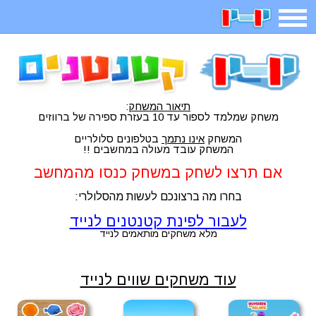
תפריט
משחקים
בדיחות
חידות
חיפוש
תיאור המשחק
:
2025 משחקים
אפליקציות
ארץ עיר
קטנטנים
משחק שמלמד לספור עד 10 בעזרת ספירה של ברווזים
המשחק
אינו נתמך
בטלפונים סלולריים
המשחק עובד מעולה במחשבים !!
דפי צביעה
משפטים
מצחיקות
מגניבות
אם תרצו לשחק במשחק כנסו מהמחשב
בחרו מה ברצונכם לעשות מהסלולרי:
לעבור לפינת קטנטנים לנייד
איש תלוי
מדריכים
פוקימון גו
מצא הבדלים
מלא משחקים מותאמים לנייד
עוד משחקים שווים לנייד
יצירה
משחקי בנות
אשליות
צביעה אונליין