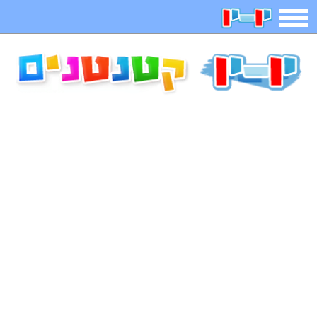
תפריט
משחקים
בדיחות
חידות
חיפוש
2025 משחקים
אפליקציות
ארץ עיר
קטנטנים
דפי צביעה
משפטים
מצחיקות
מגניבות
איש תלוי
מדריכים
פוקימון גו
מצא הבדלים
יצירה
משחקי בנות
אשליות
צביעה אונליין