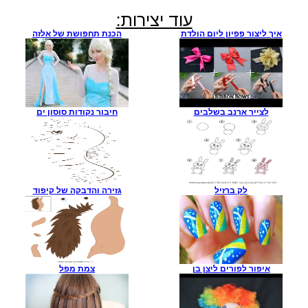
:עוד יצירות
איך ליצור פפיון ליום הולדת
הכנת תחפושת של אלזה
לצייר ארנב בשלבים
חיבור נקודות סוסון ים
לק ברזיל
גזירה והדבקה של קיפוד
איפור לפורים ליצן בן
צמת מפל