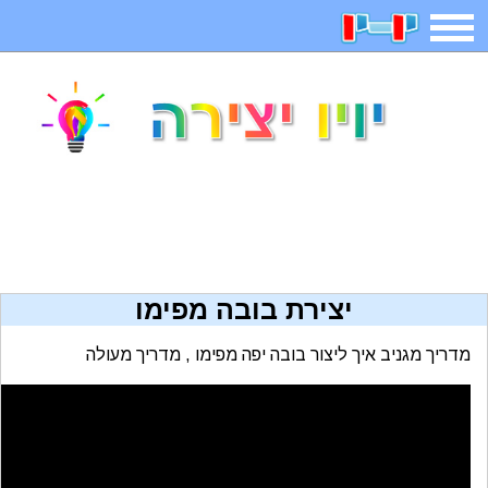
משחקים
בדיחות
חידות
חיפוש
2025 משחקים
אפליקציות
ארץ עיר
קטנטנים
דפי צביעה
משפטים
מצחיקות
מגניבות
יצירת בובה מפימו
איש תלוי
מדריכים
פוקימון גו
מצא הבדלים
מדריך מגניב איך ליצור בובה יפה מפימו , מדריך מעולה
יצירה
משחקי בנות
אשליות
צביעה אונליין