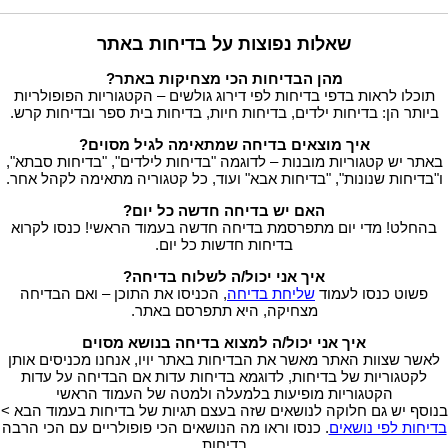
שאלות נפוצות על בדיחות באתר
מהן הבדיחות הכי מצחיקות באתר?
תוכלו לראות בדפי בדיחות לפי דירוג גולשים – הקטגוריות הפופולריות
ביותר הן: בדיחות ילדים, בדיחות חיות, בדיחות בית ספר ובדיחות קרש.
איך מוצאים בדיחה שמתאימה לגיל מסוים?
באתר יש קטגוריות מובנות – לדוגמה "בדיחות לילדים", "בדיחות סבתא",
ו"בדיחות שנונות", "בדיחות אבא" ועוד, כל קטגוריה מתאימה לקהל אחר.
האם יש בדיחה חדשה כל יום?
בהחלט! מדי יום מתפרסמת בדיחה חדשה בעמוד הראשי! כנסו לקרוא
בדיחות חדשות כל יום.
איך אני יכול/ה לשלוח בדיחה?
פשוט כנסו לעמוד
שליחת בדיחה
, הכניסו את התוכן – ואם הבדיחה
מצחיקה, היא תתפרסם באתר.
איך אני יכול/ה למצוא בדיחה בנושא מסוים
לאשר שצוות האתר מאשר את הבדיחות באתר יויו, אנחנו מכניסים אותן
לקטגוריות של בדיחות, לדוגמא בדיחות עדות אם הבדיחה על עדות
הקטגוריות מופיעות בלמעלה ולמטה של העמוד הראשי
בנוסף יש גם חלוקה לנושאים שזה בעצם תגיות של בדיחות בעמוד הבא >
בדיחות לפי נושאים
. כנסו וראו מה הנושאים הכי פופולריים עם הכי הרבה
בדיחות