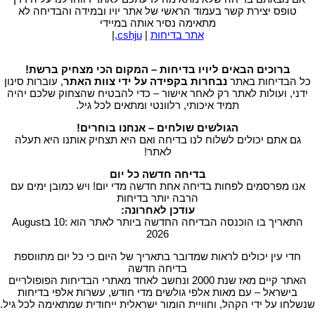
טופס יצירת קשר בעמוד הראשי של אתר יויו ובמידה והבדיחה לא
מתאימה נסיר אותה במיידי
אתר בדיחות
|
cshju,
|
ברוכים הבאים ליויו בדיחות – המקום הכי מצחיק ברשת!
כל הבדיחות באתר
נבחרות בקפידה על ידי צוות האתר
, עוברות סינון
ידני, ועולות לאתר רק לאחר אישור – כדי להבטיח שהצחוק שלכם יהיה
תמיד איכותי, רלוונטי ומתאים לכל גיל.
הגולשים שולחים – אנחנו בוחרים!
גם אתם יכולים לשלוח לנו בדיחה ואם היא תצחיק אותנו היא תעלה
לאתר!
בדיחה חדשה כל יום
אנו מפרסמים לפחות בדיחה אחת חדשה מדי יום! ויש כמובן ימים עם
הרבה יותר בדיחות
עודכן לאחרונה:
התאריך בו הוכנסה הבדיחה החדשה ביותר לאתר הוא :10 בAugust
2026
חדי עין יכולים לראות שמדובר בתאריך של היום כי כל יום מתווספת
בדיחה חדשה
האתר קיים מאז שנת 2000 ונחשב לאחד מאתרי הבדיחות הפופולריים
בישראל – עם מאות אלפי גולשים מדי חודש, עשרות אלפי בדיחות
שנשלחו על ידי הקהל, וחוויית הומור ישראלית ייחודית שמתאימה לכל גיל.