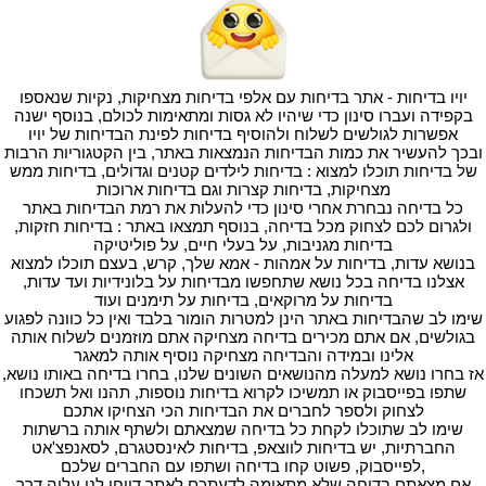
יויו בדיחות - אתר בדיחות עם אלפי בדיחות מצחיקות, נקיות שנאספו
בקפידה ועברו סינון כדי שיהיו לא גסות ומתאימות לכולם, בנוסף ישנה
אפשרות לגולשים לשלוח ולהוסיף בדיחות לפינת הבדיחות של יויו
ובכך להעשיר את כמות הבדיחות הנמצאות באתר, בין הקטגוריות הרבות
של בדיחות תוכלו למצוא : בדיחות לילדים קטנים וגדולים, בדיחות ממש
מצחיקות, בדיחות קצרות וגם בדיחות ארוכות
כל בדיחה נבחרת אחרי סינון כדי להעלות את רמת הבדיחות באתר
ולגרום לכם לצחוק מכל בדיחה, בנוסף תמצאו באתר : בדיחות חזקות,
בדיחות מגניבות, על בעלי חיים, על פוליטיקה
בנושא עדות, בדיחות על אמהות - אמא שלך, קרש, בעצם תוכלו למצוא
אצלנו בדיחה בכל נושא שתחפשו מבדיחות על בלונידיות ועד עדות,
בדיחות על מרוקאים, בדיחות על תימנים ועוד
שימו לב שהבדיחות באתר הינן למטרות הומור בלבד ואין כל כוונה לפגוע
בגולשים, אם אתם מכירים בדיחה מצחיקה אתם מוזמנים לשלוח אותה
אלינו ובמידה והבדיחה מצחיקה נוסיף אותה למאגר
אז בחרו נושא למעלה מהנושאים השונים שלנו, בחרו בדיחה באותו נושא,
שתפו בפייסבוק או תמשיכו לקרוא בדיחות נוספות, תהנו ואל תשכחו
לצחוק ולספר לחברים את הבדיחות הכי הצחיקו אתכם
שימו לב שתוכלו לקחת כל בדיחה שמצאתם ולשתף אותה ברשתות
החברתיות, יש בדיחות לווצאפ, בדיחות לאינסטגרם, לסאנפצ'אט
,לפייסבוק, פשוט קחו בדיחה ושתפו עם החברים שלכם
אם מצאתם בדיחה שלא מתאימה לדעתכם לאתר דווחו לנו עליה דרך