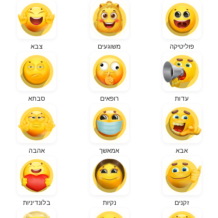
פוליטיקה
משוגעים
צבא
עדות
רופאים
סבתא
אבא
אמאשך
אהבה
זקנים
נקיות
בלונדיניות