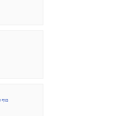
בגוף האדם יש 206 עצמות, את