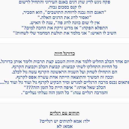
פקח ניגש לדיג שדג דגים באגם העירוני והתחיל לרשום
לו קנס בסכום גבוה.
"האגם הזה נבנה לרווחת התושבים", הוא הסביר,
"ואסור לדוג את הדגים האלה."
אין לי שום כוונה לדוג פה", ענה לו האיש.
התפלא הפקח:" אז מדוע זרקת את החכה למים?"
השיב לו האיש:" אני מלמד את תולעת המחמד שלי לשחות!"
כדורגל חיות
ום אחד הכלב החליט ללמד את חיות הטבע קצת תרבות ולימד אותן כדורגל.
כל החיות התחלקו לשתי קבוצות: קבוצת הכלב וקבוצת הקרנף.
הם התחילו לשחק ועל השניה הראשונה הקרנף עשה גול לכלב.
וככה זה המשיך והתוצאה הייתה אחת עשרה אפס לקרנף.
תאום נכנס מרבה הרגליים למגרש ומיד הבקיע לקרנף גול ועוד גול ועוד גול.....
הכלב שאל אותו:" איפה היית כל הזמן הזה???"
והמרבה רגליים ענה:" כל הזמן הזה נעלתי נעליים".
תותים עם רגליים
ילד: אמא לתותים יש רגליים?
אמא: לא