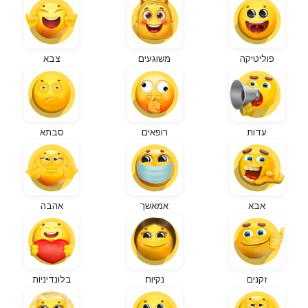
פוליטיקה
משוגעים
צבא
עדות
רופאים
סבתא
אבא
אמאשך
אהבה
זקנים
נקיות
בלונדיניות