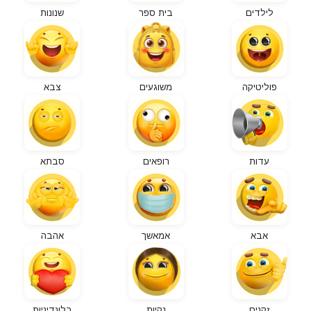
לילדים
בית ספר
שנונות
פוליטיקה
משוגעים
צבא
עדות
רופאים
סבתא
אבא
אמאשך
אהבה
זקנים
נקיות
בלונדיניות