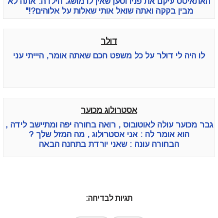
האתאיסט עיקם את פניו וטען שאין לו מושג. הילדה:"אתה לא
מבין בקקה ואתה שואל אותי שאלות על אלוהים?!"
דולר
לו היה לי דולר על כל משפט חכם שאתה אומר, היייתי עני
אסטרולוג מכוער
גבר מכוער עולה לאוטובוס , רואה בחורה יפה ומתיישב לידה ,
הוא אומר לה : אני אסטרולוג , מה המזל שלך ?
הבחורה עונה : שאני יורדת בתחנה הבאה
תגיות לבדיחה: