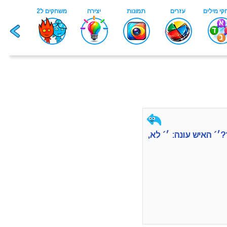
׳´ האיש עונה: ׳´ לא,