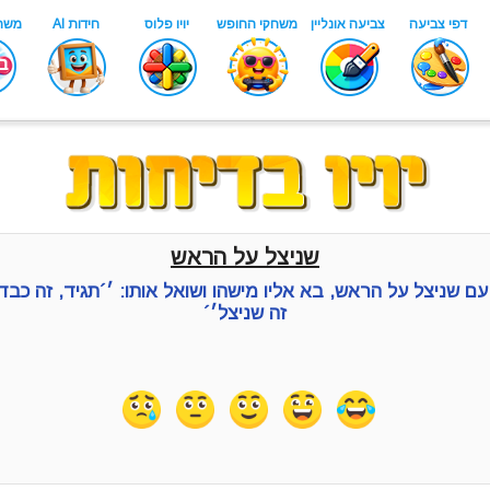
שניצל על הראש
 שניצל על הראש, בא אליו מישהו ושואל אותו: ׳´תגיד, זה כבד?
זה שניצל׳´