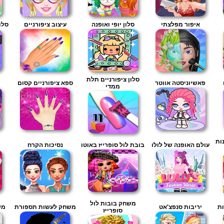
איפור מפלצתי
סלון יופי ואופנה
עיצוב ציפורניים
סלו
סלון ציפורניים תלת
פאשיוניסטה אווטר
ספא ציפורניים קסום
ממדי
נות
עולם האופנה של לולו
בובת לול סופרייז באוטו
נסיכות הקרח
משחק בובות לול
ת
יריבות סנפצ'אט
משחק לעשות תספורת
מש
סופרייז