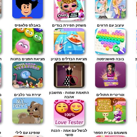
עיצוב עם חרוזים
משחק תפירת בגדים
באבלס פלאפיס
בובה פאשניסטה
מציאת הבדלים בקניון
מציאת חפצים בחנות
ה
התאמת שמות - מחשבון
וטרינרית חתולים
יצירת גור כלבים
מ
אהבה
לבשל עם אמה - הכנת
משעמם בבית הספר
שופינג עם לילי
ס
סושי