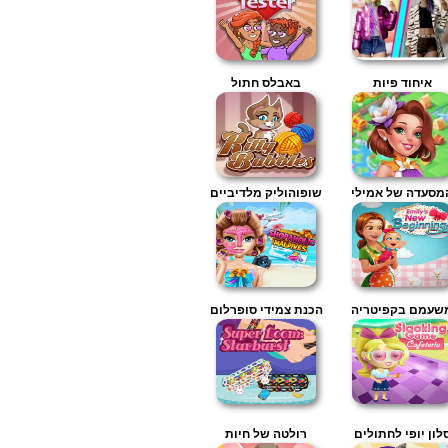
איחוד פיות
באבלס חתול
מסעדה של אמילי
שופוהוליק מלדיביים
שעמם בקפיטריה
הכנת צמידי סופרלום
לון יופי לחתולים
רולטה של חיות