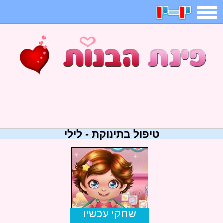
תפריט
משחקים
בדיחות
חידות
חיפוש
2025 משחקים
אפליקציות
ארץ עיר
קטנטנים
דפי צביעה
משפטים
מצחיקות
מגניבות
טיפול בתינוקת - לילי
איש תלוי
מדריכים
פוקימון גו
מצא הבדלים
יצירה
משחקי בנות
אשליות
צביעה אונליין
שחקי עכשיו