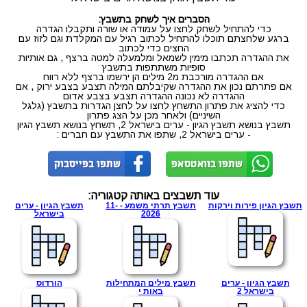
הסברים איך לשחק בתשבץ:
כדי להתחיל לשחק לחצו על עמודה או שורה ותקבלו הגדרה
ברגע שלחצתם תוכלו להתחיל לכתוב רגיל עם המקלדת וגם לזוז עם
החצים כדי לכתוב
את ההגדרה תכתבו מימין לשמאל ומלמעלה למטה ברצף , גם אותיות
סופיות משתתפות בתשבץ
אם ההגדרה מורכבת מ2 מילים הן ירשמו ברצף ללא רווח
אם פתרתם נכון את ההגדרה שקיבלתם המילה תצבע בצבע ירוק , אם
ההגדרה לא נכונה ההגדרה תצבע בצבע אדום
כדי להציג את פתרון התשחץ לחצו על לחצן הגדרות בתשבץ (גלגל
השיניים) ולאחר מכן על הצג פתרון
תשבץ בנושא תשבץ הגיון - ערים בישראל 2, תשחץ בנושא תשבץ הגיון
- ערים בישראל 2, שתפו את התשבץ עם חברים :
עוד תשבצים באותה קטגוריה:
תשבץ הגיון פירות וירקות
תשבץ תרתי משמע - 11-
תשבץ הגיון - ערים
2026
בישראל
תשבץ הגיון - ערים
תשבץ מילים המתחילות
הורדוס
בישראל 2
באות י