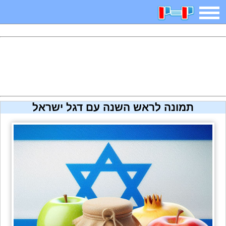
משחקים
בדיחות
חידות
חיפוש
2025 משחקים
אפליקציות
ארץ עיר
קטנטנים
תמונה לראש השנה עם דגל ישראל
דפי צביעה
משפטים
מצחיקות
מגניבות
איש תלוי
מדריכים
פוקימון גו
מצא הבדלים
יצירה
משחקי בנות
אשליות
צביעה אונליין