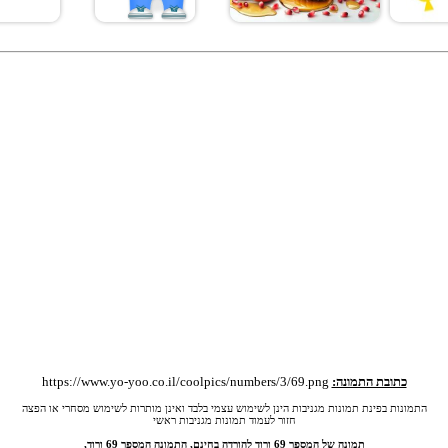
כתובת התמונה:
https://www.yo-yoo.co.il/coolpics/numbers/3/69.png
התמונות בפינת תמונות מגניבות הינן לשימוש עצמי בלבד ואינן מותרות לשימוש מסחרי או הפצה
חזור לעמוד תמונות מגניבות ראשי
תמונה של המספר 69 ורוד להורדה בחינם, התמונה המספר 69 ורוד,