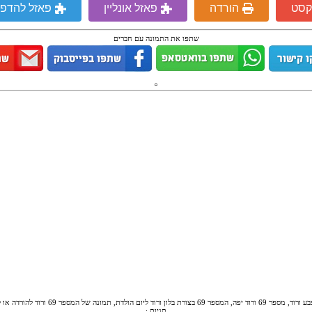
קסט
הורדה
פאזל אונליין
פאזל להדפ
שתפו את התמונה עם חברים
תגיות :