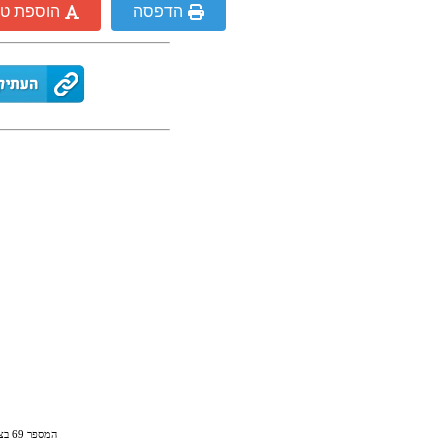
הדפסה
הוספת ט
המספר 69 בצבע ורוד, מספר 69 ורוד יפה, המספר 69 בצורת בלון ורוד ליום הולדת, תמונה של המספר 69 ורוד להורדה או להדפסה חינם