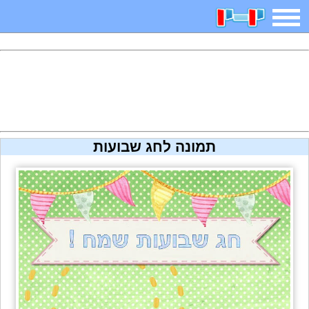
משחקים
בדיחות
חידות
חיפוש
2025 משחקים
אפליקציות
ארץ עיר
קטנטנים
תמונה לחג שבועות
דפי צביעה
משפטים
מצחיקות
מגניבות
איש תלוי
מדריכים
פוקימון גו
מצא הבדלים
יצירה
משחקי בנות
אשליות
צביעה אונליין