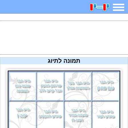
משחקים
בדיחות
חידות
חיפוש
2025 משחקים
אפליקציות
ארץ עיר
קטנטנים
תמונה לתיוג
דפי צביעה
משפטים
מצחיקות
מגניבות
איש תלוי
מדריכים
פוקימון גו
מצא הבדלים
יצירה
משחקי בנות
אשליות
צביעה אונליין