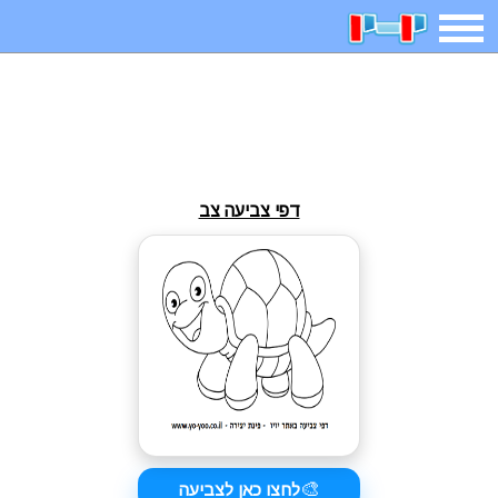
משחקים
בדיחות
חידות
חיפוש
2025 משחקים
אפליקציות
ארץ עיר
קטנטנים
דפי צביעה צב
דפי צביעה
משפטים
מצחיקות
מגניבות
איש תלוי
מדריכים
פוקימון גו
מצא הבדלים
יצירה
משחקי בנות
אשליות
צביעה אונליין
🎨
לחצו כאן לצביעה