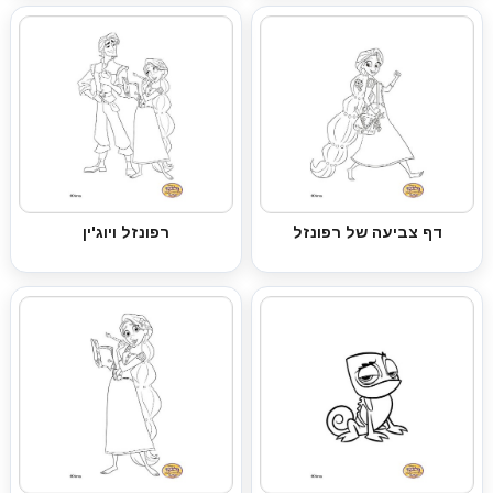
דף צביעה של רפונזל
רפונזל ויוג'ין