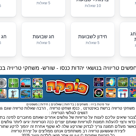
5 שאלות
10 שאלות
5 שא
חג
חידון לשבועות
חג שבועות
חג 
5 שאלות
5 שאלות
6 שא
שים טריוויה בנושאי יהדות כנסו -
שורש- משחקי טריויה בנו
עוד פינות ביויו :
משחקים
|
בדיחות
|
שאלונים
|
חידות
|
משפטים
ן , משחקי טריוויה ברשת באינטרנט , כנסו ושחקו טריוויה , הרבה שאלות טריוויה שגם גול
דגשים לגולשי הטריוויה :
צבור שיאים עליכם לענות על טריוויות של גולשים אחרים שאתם מחוברים לפינה ב
כדאי ורצוי להעלות תמונות לטריוויות שאתם יוצרים ככה הטריוויות יגיעו ליותר גולשים
אשר מעלים תמונה צריך לבדוק שהרקע שלה לא שקוף אחרת זה יהפוך לרקע שחור
ליצירת שעשועון טריוויה רב משתתפים אנחנו ממליצים על
יצירת טריוויה
כל הזכויות שמורות © יו-יו
יויו אתר פנאי לילדים ונוער
2025