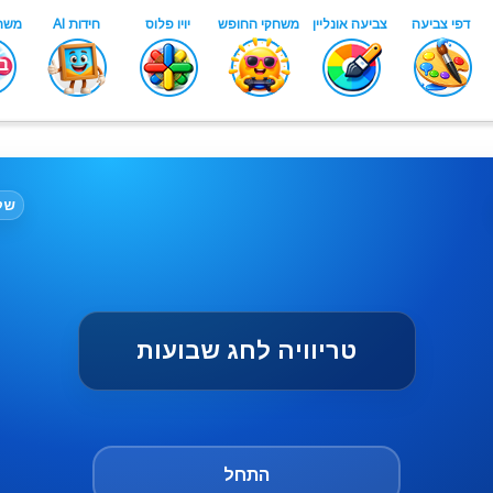
שלב:
טריוויה לחג שבועות
התחל