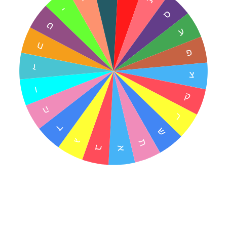
נ
י
ס
ט
ע
ח
פ
ז
צ
ו
ק
ה
ר
ד
ש
ג
ת
ב
א