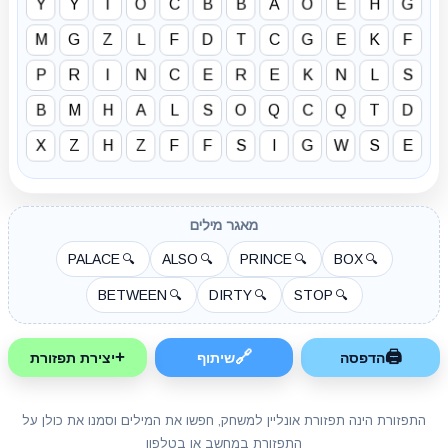
Y
Y
I
O
C
B
B
A
O
E
H
G
M
G
Z
L
F
D
T
C
G
E
K
F
P
R
I
N
C
E
R
E
K
N
L
S
B
M
H
A
L
S
O
Q
C
Q
T
D
X
Z
H
Z
F
F
S
I
G
W
S
E
מאגר מילים
PALACE
ALSO
PRINCE
BOX
🔍
🔍
🔍
🔍
BETWEEN
DIRTY
STOP
🔍
🔍
🔍
+
🔗
🖨
הדפסה
שיתוף
יצירת תפזורת
התפזורת הינה תפזורת אונליין למשחק, חפשו את המילים וסמנו את כולן על
התפזורת במחשב או בטלפון