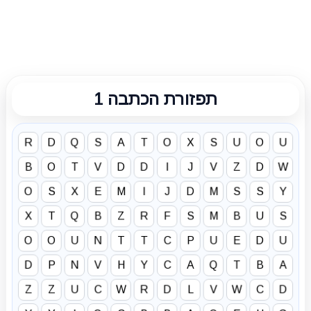
תפזורת הכתבה 1
R
D
Q
S
A
T
O
X
S
U
O
U
B
O
T
V
D
D
I
J
V
Z
D
W
O
S
X
E
M
I
J
D
M
S
S
Y
X
T
Q
B
Z
R
F
S
M
B
U
S
O
O
U
N
T
T
C
P
U
E
D
U
D
P
N
V
H
Y
C
A
Q
T
B
A
Z
Z
U
C
W
R
D
L
V
W
C
D