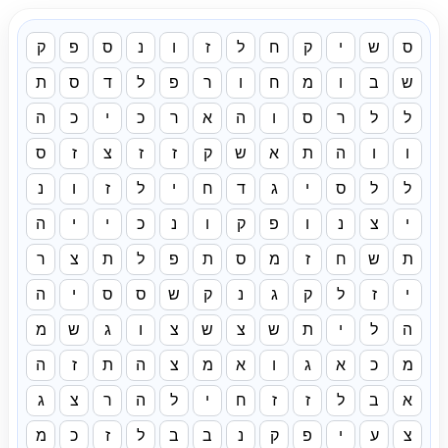
ס
ש
י
ק
ח
ל
ז
ו
נ
ס
פ
ק
ש
ב
ו
מ
ח
ו
ר
פ
ל
ד
ס
ת
ל
ל
ר
ס
ו
ה
א
ר
כ
י
כ
ה
ו
ו
ה
ת
א
ש
ק
ז
ז
צ
ז
ס
ל
ל
ס
י
ג
ד
ח
י
ל
ז
ו
נ
י
צ
נ
ו
פ
ק
ו
נ
כ
י
י
ה
ת
ש
ח
ז
מ
ס
ת
פ
ל
ת
צ
ר
י
ז
ל
ק
ג
נ
ק
ש
ס
ס
י
ה
ה
ל
י
ת
ש
צ
ש
צ
ו
ג
ש
מ
מ
כ
א
ג
ו
א
מ
צ
ה
ת
ז
ה
א
ב
ל
ז
ז
ח
י
ל
ה
ר
צ
ג
צ
ע
י
פ
ק
נ
ב
ב
ל
ז
כ
מ