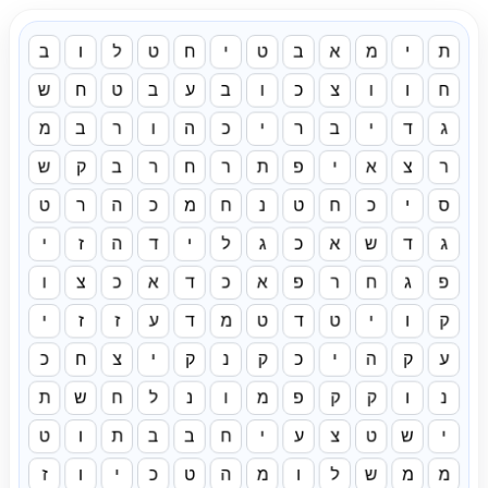
ת
י
מ
א
ב
ט
י
ח
ט
ל
ו
ב
ח
ו
ו
צ
כ
ו
ב
ע
ב
ט
ח
ש
ג
ד
י
ב
ר
י
כ
ה
ו
ר
ב
מ
ר
צ
א
י
פ
ת
ר
ח
ר
ב
ק
ש
ס
י
כ
ח
ט
נ
ח
מ
כ
ה
ר
ט
ג
ד
ש
א
כ
ג
ל
י
ד
ה
ז
י
פ
ג
ח
ר
פ
א
כ
ד
א
כ
צ
ו
ק
ו
י
ט
ד
ט
מ
ד
ע
ז
ז
י
ע
ק
ה
י
כ
ק
נ
ק
י
צ
ח
כ
נ
ו
ק
ק
פ
מ
ו
נ
ל
ח
ש
ת
י
ש
ט
צ
ע
י
ח
ב
ב
ת
ו
ט
מ
מ
ש
ל
ו
מ
ה
ט
כ
י
ו
ז