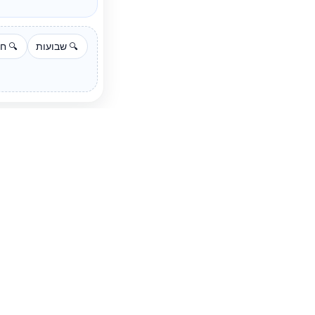
שבועות
חל
🔍
🔍