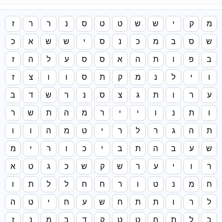
מ
ק
י
ש
ש
ט
ט
ס
נ
ר
ר
ז
ש
ס
ב
מ
כ
נ
ס
י
ש
ש
א
כ
ב
פ
ו
ת
ה
א
ס
ס
ע
ל
ה
ז
ו
י
ל
נ
מ
ק
ת
ס
ו
ו
צ
ז
ע
ר
ו
ת
ג
צ
ס
נ
ר
ש
ד
ב
ו
ת
נ
ו
י
י
ר
מ
ה
ת
ש
ר
ת
ה
ג
ר
ל
ר
י
ט
מ
ה
ו
ו
ש
ע
ב
ה
ת
ב
י
כ
ו
ר
י
מ
ר
ו
י
ע
ר
ש
ק
ש
כ
ג
ט
א
ח
מ
נ
ט
ו
ר
ח
ח
ל
ל
ת
ו
ל
ר
ו
ת
ת
ח
ש
ע
ח
י
ט
ה
ב
ל
ת
ח
ט
ט
ק
ד
ב
מ
נ
ז