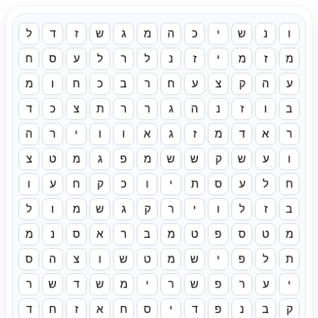
ו
נ
ש
י
כ
ה
מ
ג
ש
ז
ד
ל
מ
ז
מ
י
ז
נ
ל
ר
ל
ע
ס
ח
ע
ה
ק
צ
ע
ח
ר
ב
כ
ח
ו
מ
ב
ו
ז
נ
ה
ג
ר
ר
ת
צ
כ
ד
ר
א
ד
מ
ז
ג
א
ו
ו
י
ר
ה
ו
ע
ש
ק
ש
ש
מ
פ
ג
מ
ט
צ
ח
ל
ע
ס
ת
י
ו
כ
ק
ח
ע
ו
ב
ז
ל
ו
י
ר
ק
ג
ש
מ
ו
ל
מ
ט
ס
פ
ט
מ
ב
ר
א
ס
נ
מ
ת
ל
פ
י
ש
מ
ט
ש
ו
צ
ה
ס
י
ע
ר
פ
ש
ר
י
מ
ש
ד
ש
ר
ק
ב
נ
פ
ד
י
ס
ח
א
ז
ח
ד