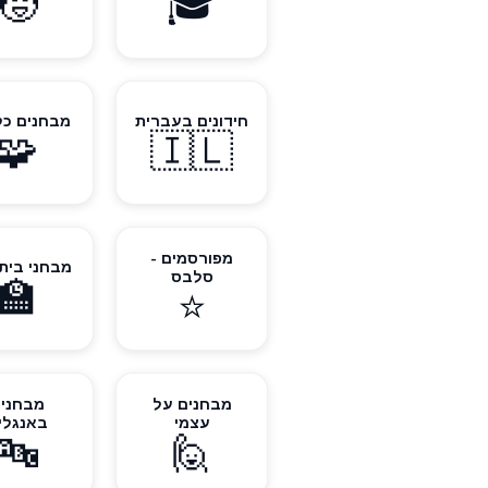
🧒
🎓
חידונים בעברית
מבחנים כל
🧩
🇮🇱
מפורסמים -
מבחני בית
סלבס
🏫
⭐
מבחנים על
מבחני
עצמי
באנגלי
🔤
🙋