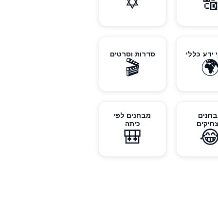
✡️

סדרות וסרטים
מבחני ידע
🎬

מבחנים לפי
מבחנ
כיתה
מצחיק
🎒
