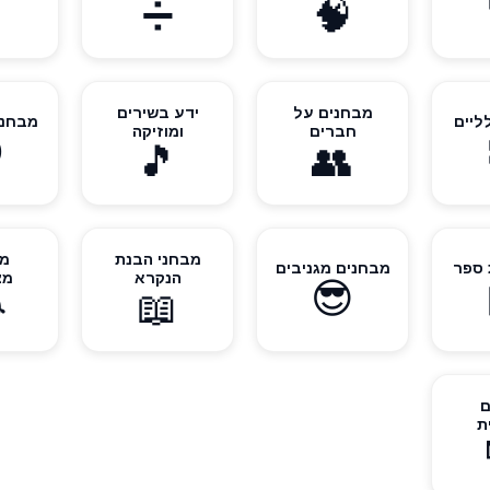

➗
🧠
ידע בשירים
מבחנים על
 כללי
מבחנ
ומוזיקה
חברים

🎵
👥
ים
מבחני הבנת
מבחנים מגניבים
מבחנ
ים
הנקרא
😎

📖
מ
ב