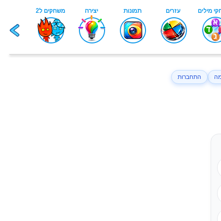
ה
התחברות